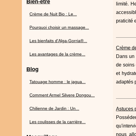
Bien-être
limité. H
accessibl
Crème de Nuit Bio : Le...
praticité e
Pourquoi choisir un massage...
Les bienfaits d'Alga-Gorria®...
Crème de 
Les avantages de la crème...
Dans un m
de soins 
Blog
et hydrat
Tatouage homme : le jagua...
adaptés pe
Comment Armel Silvere Dongou...
Chilienne de Jardin : Un...
Astuces 
Posséder 
Les coulisses de la carrière...
qu'interv
nous all