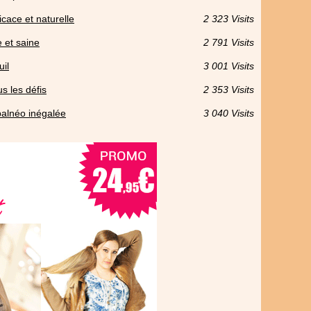
cace et naturelle
2 323 Visits
 et saine
2 791 Visits
uil
3 001 Visits
s les défis
2 353 Visits
alnéo inégalée
3 040 Visits