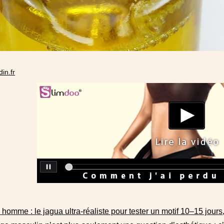
din.fr
homme : le jagua ultra‑réaliste pour tester un motif 10–15 jour