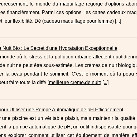
eureusement, le monde du maquillage regorge d'options abordab
es financièrement. Parmi ces options, les cartes cadeaux maqu
t leur flexibilité. Dé (
cadeau maquillage pour femme
) [
...
]
Nuit Bio : Le Secret d'une Hydratation Exceptionnelle
onde où le stress et la pollution urbaine affectent quotidien
de nuit ne peut être sous-estimée. Les crèmes de nuit biologiq
er la peau pendant le sommeil. C'est le moment où la peau se 
ut faire toute la diffé (
meilleure creme.de nuit
) [
...
]
pour Utiliser une Pompe Automatique de pH Efficacement
une piscine est un véritable plaisir, mais maintenir la qualité 
ient la pompe automatique de pH, un outil indispensable pour gar
ons explorer comment utiliser cet équipement de manière eff