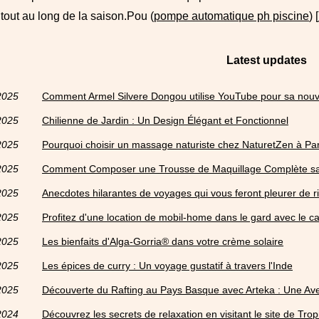
tout au long de la saison.Pou (
pompe automatique ph piscine
) [
Latest updates
2025
Comment Armel Silvere Dongou utilise YouTube pour sa nouve
2025
Chilienne de Jardin : Un Design Élégant et Fonctionnel
2025
Pourquoi choisir un massage naturiste chez NaturetZen à Par
2025
Comment Composer une Trousse de Maquillage Complète sa
2025
Anecdotes hilarantes de voyages qui vous feront pleurer de r
2025
Profitez d'une location de mobil-home dans le gard avec le 
2025
Les bienfaits d'Alga-Gorria® dans votre crème solaire
2025
Les épices de curry : Un voyage gustatif à travers l'Inde
2025
Découverte du Rafting au Pays Basque avec Arteka : Une Ave
2024
Découvrez les secrets de relaxation en visitant le site de Tro