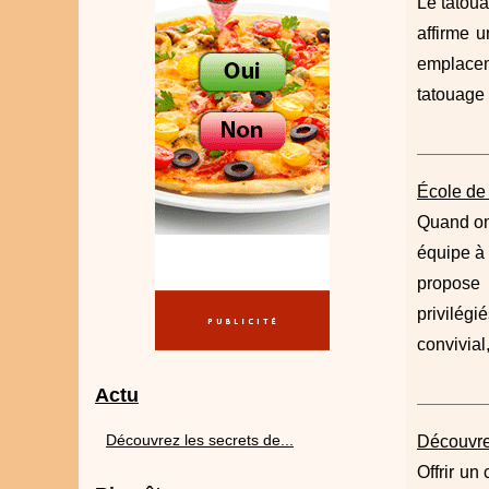
Le tatoua
affirme u
emplacem
tatouage
École de 
Quand on 
équipe à 
propos
privilégi
convivial, 
Actu
Découvrez les secrets de...
Découvre
Offrir un