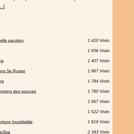
...
]
lle parution
1 420 Visits
1 836 Visits
is
1 407 Visits
ns Se Ruiner
1 967 Visits
ire
1 784 Visits
camping des sources
1 780 Visits
1 567 Visits
1 522 Visits
nture Inoubliable
1 819 Visits
picSpa
2 343 Visits