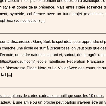
ge masculin n’est plus seulement une question d’esthétique : c’e
n style et donne de la présence. Mais entre l’idée et l’encre déf
ent, symétrie, cohérence avec un futur projet (manchette, 
 éph&ea (
voir collection
) [
...
]
surf à Biscarrosse : Gang Surf, le spot idéal pour apprendre et 
cherche une école de surf à Biscarrosse, on veut plus que des
l’écoute, un cadre naturel inspirant et, surtout, des progrès r
e
https://gangsurf.com/
, école labellisée Fédération Française
és : Biscarrosse Plage Nord et Le Vivier.Avec des cours de su
la l [
...
]
z les options de cartes cadeaux maquillage sous les 10 euros
 cadeau à une amie ou un proche peut parfois s'avérer être un vé