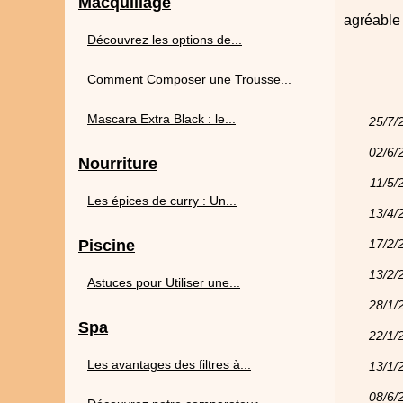
Macquillage
agréable 
Découvrez les options de...
Comment Composer une Trousse...
Mascara Extra Black : le...
25/7/
02/6/
Nourriture
11/5/
Les épices de curry : Un...
13/4/
Piscine
17/2/
13/2/
Astuces pour Utiliser une...
28/1/
Spa
22/1/
Les avantages des filtres à...
13/1/
08/6/