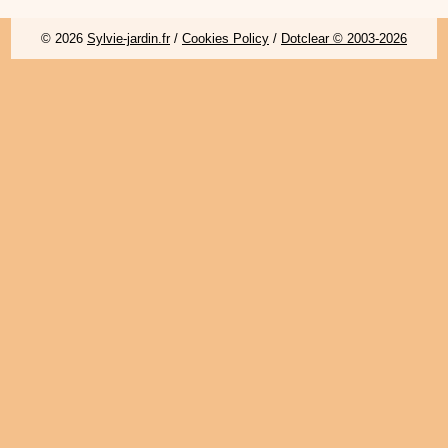
© 2026
Sylvie-jardin.fr
/
Cookies Policy
/
Dotclear © 2003-2026