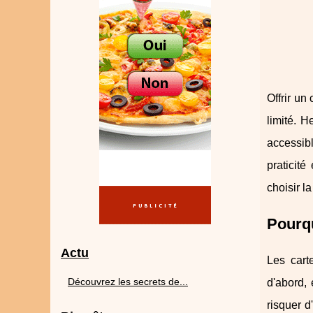
Offrir un
limité. H
accessibl
praticit
choisir la
Pourqu
Actu
Les cart
Découvrez les secrets de...
d'abord, 
risquer d