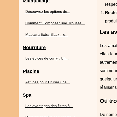
Macquillage
respec
Découvrez les options de...
Reche
produi
Comment Composer une Trousse...
Les av
Mascara Extra Black : le...
Les amat
Nourriture
elles le
Les épices de curry : Un...
autremen
somme im
Piscine
quelqu'un
Astuces pour Utiliser une...
réaliser 
Spa
Où tro
Les avantages des filtres à...
De nombre