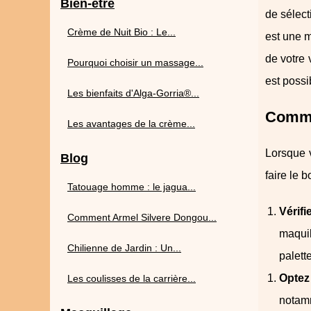
Bien-être
de sélect
Crème de Nuit Bio : Le...
est une m
de votre 
Pourquoi choisir un massage...
est possi
Les bienfaits d'Alga-Gorria®...
Commen
Les avantages de la crème...
Lorsque 
Blog
faire le 
Tatouage homme : le jagua...
Vérifi
Comment Armel Silvere Dongou...
maquil
Chilienne de Jardin : Un...
palett
Optez
Les coulisses de la carrière...
notam