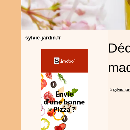
sylvie-jardin.fr
Déc
maq
sylvie-jar