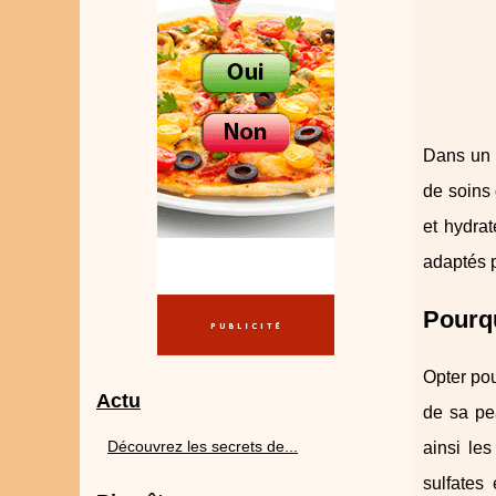
Dans un m
de soins 
et hydrat
adaptés p
Pourqu
Opter pou
Actu
de sa pea
Découvrez les secrets de...
ainsi les
sulfates