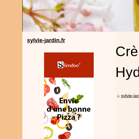
sylvie-jardin.fr
Crè
Hyd
sylvie-jar