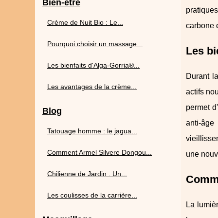
Bien-être
pratiques
Crème de Nuit Bio : Le...
carbone e
Pourquoi choisir un massage...
Les bi
Les bienfaits d'Alga-Gorria®...
Durant l
Les avantages de la crème...
actifs no
permet d'
Blog
anti-âge
Tatouage homme : le jagua...
vieilliss
Comment Armel Silvere Dongou...
une nouve
Chilienne de Jardin : Un...
Commen
Les coulisses de la carrière...
La lumièr