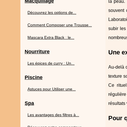
Macquillage
la peau. 
souvent 
Découvrez les options de...
Laboratoi
Comment Composer une Trousse...
subir le
Mascara Extra Black : le...
nombreus
Nourriture
Une ex
Les épices de curry : Un...
Au-delà d
texture s
Piscine
Ce ritue
Astuces pour Utiliser une...
régulière
Spa
résultats 
Les avantages des filtres à...
Pour q