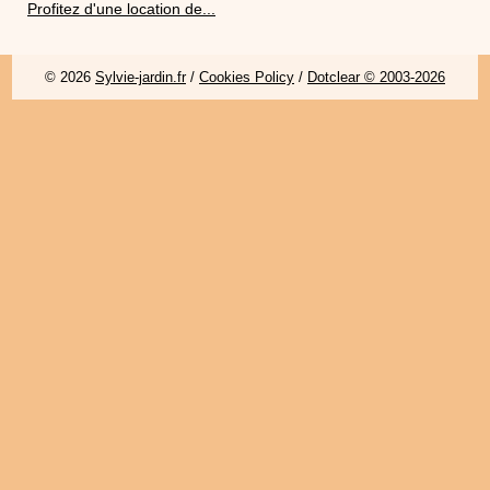
Profitez d'une location de...
© 2026
Sylvie-jardin.fr
/
Cookies Policy
/
Dotclear © 2003-2026