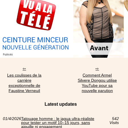
Les coulisses de la
Comment Armel
carrière
Silvere Dongou utilise
exceptionnelle de
YouTube pour sa
Faustine Verneuil
nouvelle parution
Latest updates
01/4/2026
Tatouage homme : le jagua ultra‑réaliste
542
pour tester un motif 10–15 jours, sans
Visits
aiguille ni engagement