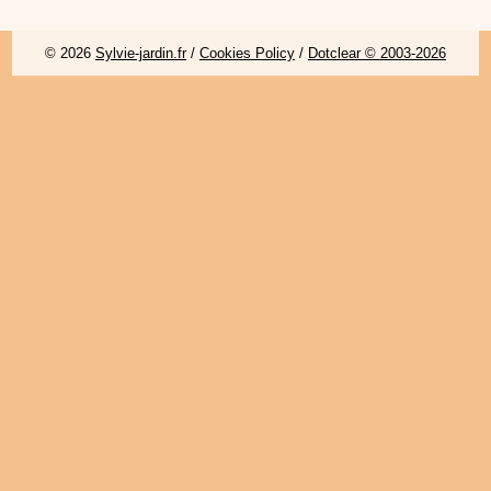
© 2026
Sylvie-jardin.fr
/
Cookies Policy
/
Dotclear © 2003-2026