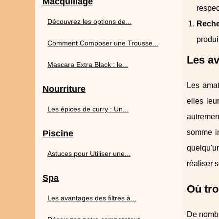
Macquillage
respec
Découvrez les options de...
Reche
produi
Comment Composer une Trousse...
Les av
Mascara Extra Black : le...
Les amat
Nourriture
elles le
Les épices de curry : Un...
autremen
somme im
Piscine
quelqu'un
Astuces pour Utiliser une...
réaliser 
Spa
Où tro
Les avantages des filtres à...
De nombre