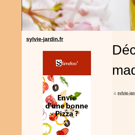
sylvie-jardin.fr
Déc
maq
sylvie-jar