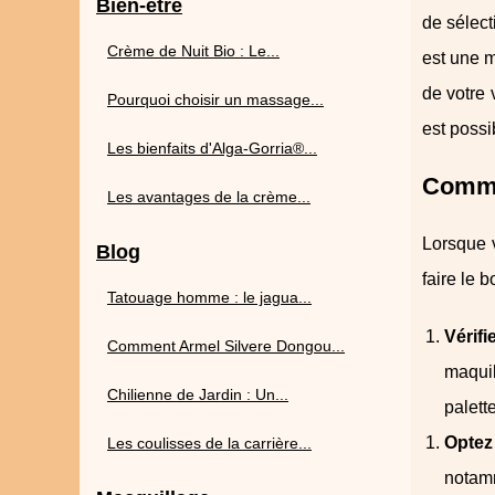
Bien-être
de sélect
Crème de Nuit Bio : Le...
est une m
de votre 
Pourquoi choisir un massage...
est possi
Les bienfaits d'Alga-Gorria®...
Commen
Les avantages de la crème...
Lorsque 
Blog
faire le 
Tatouage homme : le jagua...
Vérifi
Comment Armel Silvere Dongou...
maquil
Chilienne de Jardin : Un...
palett
Optez
Les coulisses de la carrière...
notam