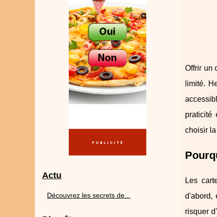
Offrir un
limité. H
accessibl
praticit
choisir la
Pourqu
Actu
Les cart
Découvrez les secrets de...
d'abord, 
risquer d