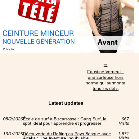
Faustine Verneuil :
une surfeuse hors
norme qui surmonte
tous les défis
Latest updates
08/2/2026
École de surf à Biscarrosse : Gang Surf, le
667
spot idéal pour apprendre et progresser
Visits
13/1/2025
Découverte du Rafting au Pays Basque avec
1 831
Arteka : Une Aventure Inoubliable
Visits