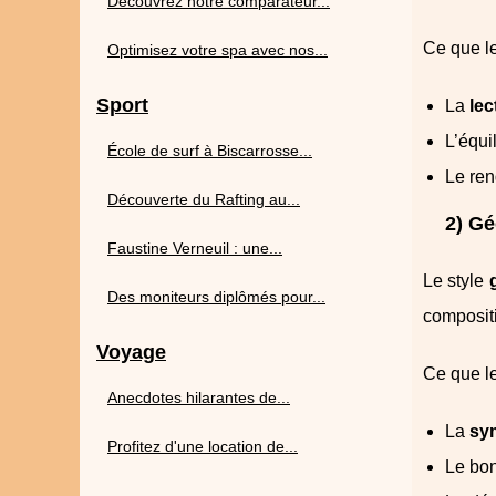
Découvrez notre comparateur...
Ce que le
Optimisez votre spa avec nos...
Sport
La
lec
L’équi
École de surf à Biscarrosse...
Le ren
Découverte du Rafting au...
2) Gé
Faustine Verneuil : une...
Le style
Des moniteurs diplômés pour...
compositi
Voyage
Ce que le
Anecdotes hilarantes de...
La
sy
Profitez d'une location de...
Le bo