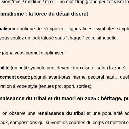
ision “mini / medium / maxi” : un motif trop grand peut écraser la
nimalisme : la force du détail discret
malisme
continue de s’imposer : lignes fines, symboles simples,
i vous voulez un look tatoué sans “charger” votre silhouette.
 jagua vous permet d’optimiser :
bilité
(un petit symbole peut devenir trop discret selon la zone).
acement exact
: poignet, avant‑bras interne, pectoral haut… que
ration à votre style (tenues pro, sport, sorties).
naissance du tribal et du maori en 2025 : héritage, p
, on observe une
renaissance du tribal
et une popularité ac
ux, compositions qui suivent les courbes du corps et mettent en 