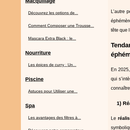
Macquillage
L’autre po
Découvrez les options de...
éphémère
Comment Composer une Trousse...
tête que 
Mascara Extra Black : le...
Tendan
Nourriture
éphém
Les épices de curry : Un...
En 2025, 
Piscine
qui s’int
connaître
Astuces pour Utiliser une...
1) Ré
Spa
Les avantages des filtres à...
Le
réali
symboliqu