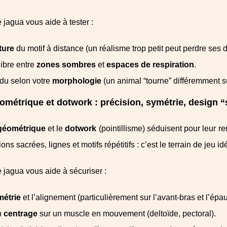
 jagua vous aide à tester :
ture
du motif à distance (un réalisme trop petit peut perdre ses d
libre entre
zones sombres
et
espaces de respiration
.
du selon votre
morphologie
(un animal “tourne” différemment sur
ométrique et dotwork : précision, symétrie, design 
géométrique
et le
dotwork
(pointillisme) séduisent pour leur r
ons sacrées, lignes et motifs répétitifs : c’est le terrain de jeu i
 jagua vous aide à sécuriser :
métrie
et l’alignement (particulièrement sur l’avant‑bras et l’épau
n
centrage
sur un muscle en mouvement (deltoïde, pectoral).