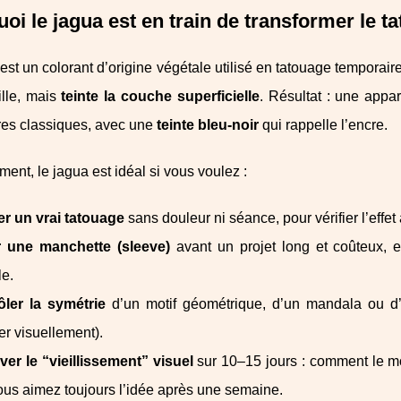
oi le jagua est en train de transformer le
est un colorant d’origine végétale utilisé en tatouage tempora
ille, mais
teinte la couche superficielle
. Résultat : une appar
res classiques, avec une
teinte bleu‑noir
qui rappelle l’encre.
ent, le jagua est idéal si vous voulez :
er un vrai tatouage
sans douleur ni séance, pour vérifier l’effet
r une manchette (sleeve)
avant un projet long et coûteux, en
le.
ôler la symétrie
d’un motif géométrique, d’un mandala ou d’
r visuellement).
er le “vieillissement” visuel
sur 10–15 jours : comment le mo
vous aimez toujours l’idée après une semaine.