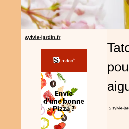
sylvie-jardin.fr
Tat
pou
aig
sylvie-jar