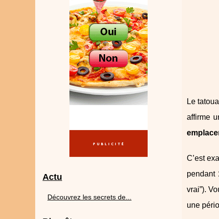
Le tatoua
affirme u
emplace
C’est ex
pendant
Actu
vrai”). V
Découvrez les secrets de...
une pério