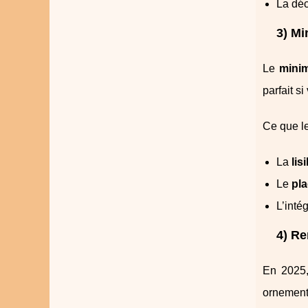
La déc
3) Mi
Le
mini
parfait s
Ce que le
La
lisi
Le
pl
L’intég
4) Re
En 2025
ornementa