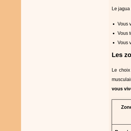
Le jagua 
Vous v
Vous t
Vous v
Les zo
Le choix
musculai
vous viv
Zon