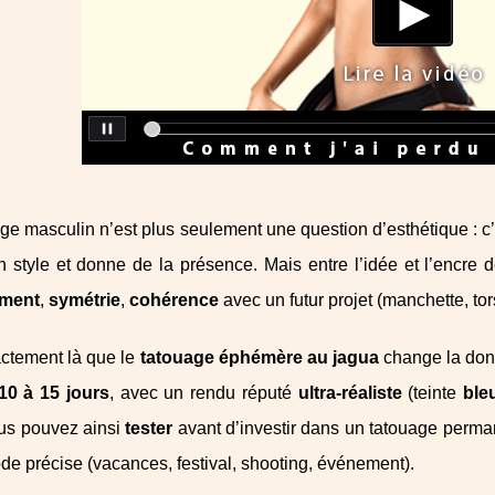
ge masculin n’est plus seulement une question d’esthétique : c’e
n style et donne de la présence. Mais entre l’idée et l’encre dé
ment
,
symétrie
,
cohérence
avec un futur projet (manchette, to
actement là que le
tatouage éphémère au jagua
change la donn
10 à 15 jours
, avec un rendu réputé
ultra‑réaliste
(teinte
ble
ous pouvez ainsi
tester
avant d’investir dans un tatouage perma
de précise (vacances, festival, shooting, événement).