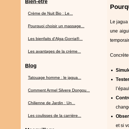
Bien-être
Pourqu
Crème de Nuit Bio : Le...
Le jagua 
Pourquoi choisir un massage...
une aigu
Les bienfaits d'Alga-Gorria®...
temporai
Les avantages de la crème...
Concrètem
Blog
Simul
Tatouage homme : le jagua...
Teste
l’épau
Comment Armel Silvere Dongou...
Contr
Chilienne de Jardin : Un...
change
Les coulisses de la carrière...
Observ
et si 